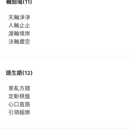
輪迴偈(11)
天輪淨淨
人輪止止
渡輪境岸
法輪盡空
速生語(12)
意亂方錯
定斬棋盤
心口直路
引領極樂