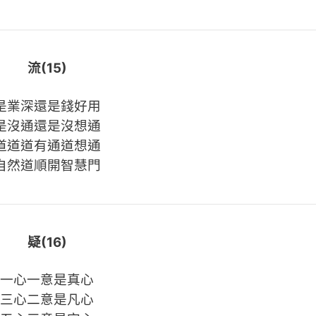
流(15)
是業深還是錢好用
是沒通還是沒想通
道道道有通道想通
自然道順開智慧門
疑(16)
一心一意是真心
三心二意是凡心