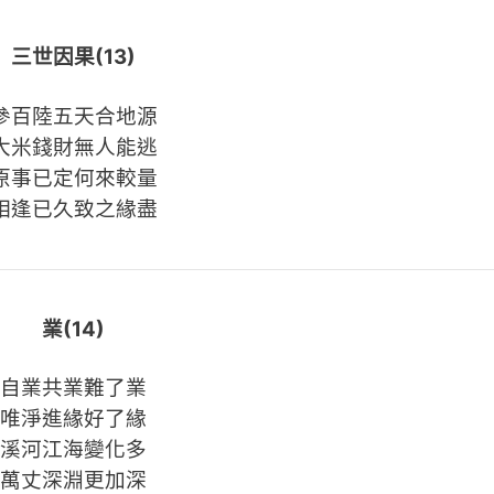
三世因果(13)
參百陸五天合地源
大米錢財無人能逃
原事已定何來較量
相逢已久致之緣盡
業(14)
自業共業難了業
唯淨進緣好了緣
溪河江海變化多
萬丈深淵更加深