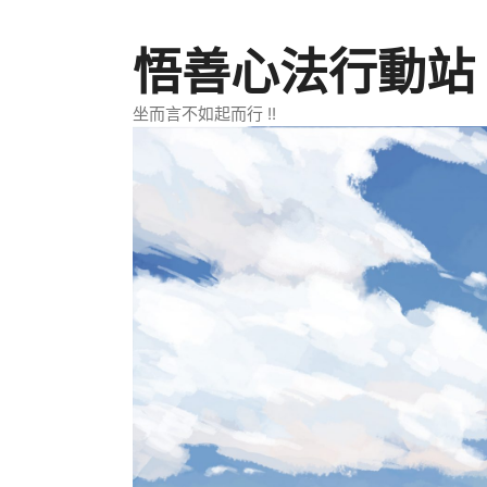
跳
至
悟善心法行動站
主
要
坐而言不如起而行 !!
內
容