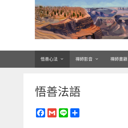
悟善心法
禪師影音
禪師書籍
悟善法語
F
G
Li
分
a
m
n
享