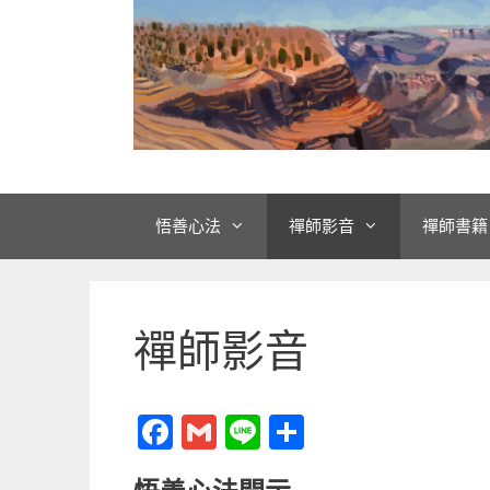
悟善心法
禪師影音
禪師書籍
禪師影音
F
G
Li
分
a
m
n
享