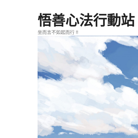
跳
至
悟善心法行動站
主
要
坐而言不如起而行 !!
內
容