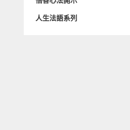
悟善心法開示
c
ai
e
e
l
人生法語系列
b
o
o
k