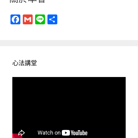
F
G
Li
分
a
m
n
享
c
ai
e
e
l
b
心法講堂
o
o
k