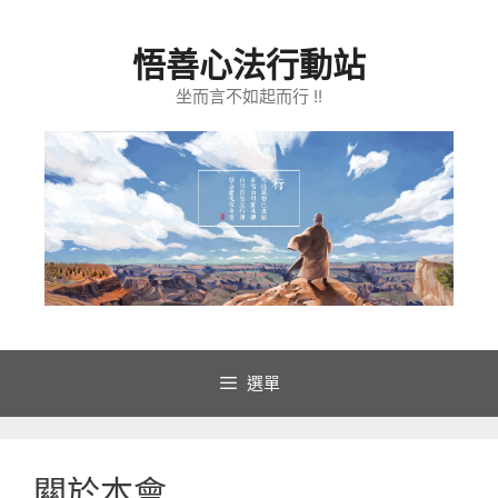
跳
至
悟善心法行動站
主
要
坐而言不如起而行 !!
內
容
選單
關於本會