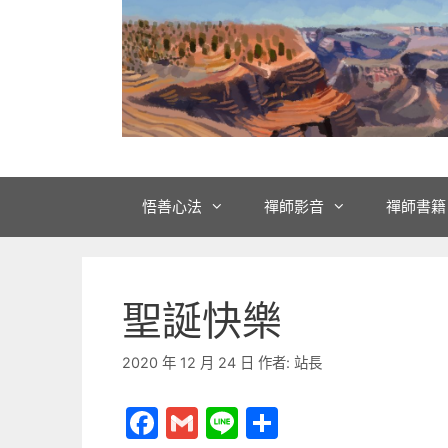
悟善心法
禪師影音
禪師書籍
聖誕快樂
2020 年 12 月 24 日
作者:
站長
F
G
Li
分