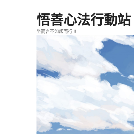
跳
至
悟善心法行動站
主
要
坐而言不如起而行 !!
內
容