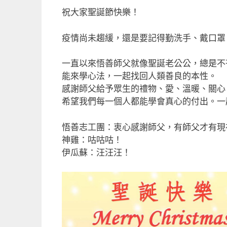
a
m
n
享
祝大家聖誕節快樂！
c
ai
e
e
l
疫情尚未趨緩，還是要記得勤洗手、戴口罩
b
一直以來悟善師父就像聖誕老公公，總是不
o
能來學心法，一起找回人類善良的本性。
o
感謝師父給予眾生的禮物、愛、溫暖、關心
k
希望我們每一個人都能學會真心的付出。一
悟善志工團：衷心感謝師父，有師父才有現
神雞：咕咕咕！
伊瓜蘇：汪汪汪！