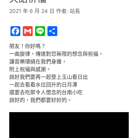
2021 年 6 月 24 日
作者:
站長
F
G
Li
分
a
m
n
享
朋友！你好嗎？
c
ai
e
一曲旋律，傳達對您無限的想念與祝福。
e
l
讓音樂環繞在我們身邊，
b
附上祝福與感謝。
說好我們要再一起登上玉山看日出
o
一起去看看水位回升的日月潭
o
還要去吃那令人懷念的台南小吃
k
說好的，我們都要好好的。