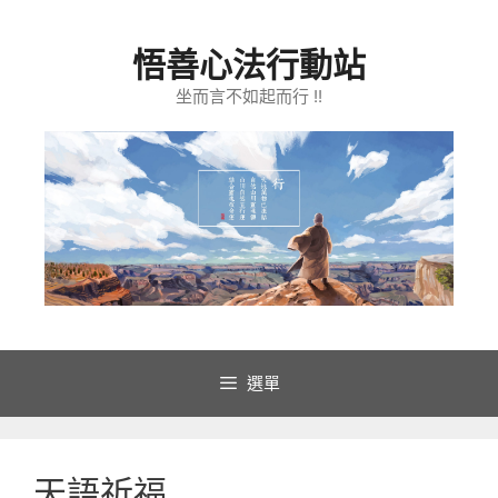
跳
至
悟善心法行動站
主
要
坐而言不如起而行 !!
內
容
選單
天語祈福