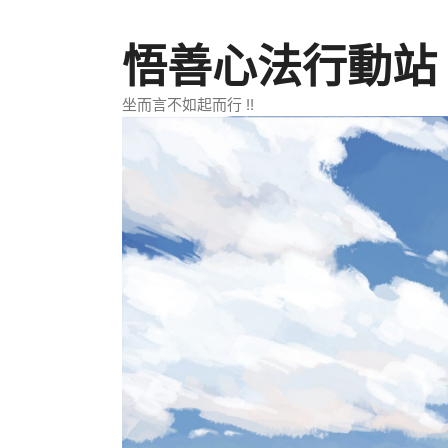
跳
至
悟善心法行動站
主
要
坐而言不如起而行 !!
內
容