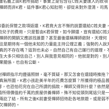
，雖名義上由K君所捐助，事實上是包含在C姓夫妻匯入的款項
禪師而非K君，這件事K君心知肚明，卻從未對外澄清，司馬
將委託保管之款項返還，K君竟大言不慚的說要還給C姓夫妻
助兒子的費用，只是暫由K君保管，如今歸還，豈有還給C姓
禪師的開銷又應該找誰要？甚至最後還稱禪師斂財，天理何
往是期待有一個他未知的力量能主持公理正義；強勢的人說
真的不存在嗎？這到也未必，自然自己有自己運行的道理，
生大多只相信自己，別人與我意見相同的，他就是對的，別
果關係，也自有公斷。
對禪師指示均遵循照辦，毫不質疑，那又怎會在還錢時推拖
真無所圖，K君小孩赴美半年的花費怎麼算？所獲得的極品
等，也恐怕花完在自己所謂的捐款，禪師又得到什麼？依然
婚所得價值約千萬的房屋供養禪師，殊不知從頭到尾這只是
兩訖了結，所有之後K前妻受禪師招待赴各地旅遊，或是弱
欠禪師的。