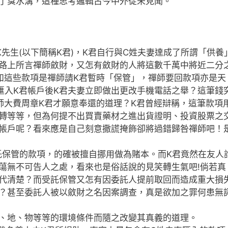
了臭水溝，這種思考邏輯古今中外從未見聞。
先生(以下簡稱K君)，K君自行與C姓夫妻達成了所謂「供養
路上所言禪師斂財，又怎有斂財的人將這數千萬中將近二分
如這些款項是禪師請K君暫時「保管」，禪師要回款項亦是天
匯入K君帳戶後K君夫妻立即做出更改手機電話之舉？這筆錢
師大費周章K君才願意奉還的道理？K君曾經辯稱，這筆款項
轉等等，但為何提不出買賣藥材之進出貨證明、投資股票之
帳戶呢？看來應是自己刻意撒謊掩飾卻將過錯歸咎禪師吧！
託保管的款項，的確被擅自挪用做為賭本。而K君竟然在友人
蕩無不可告人之處，看來也是俗話說的見笑轉生氣吧!倘若真
代清楚？而受託保管又怎有因委託人提前取回而造成重大損
？甚至委託人被以斂財之名因案調查，真是欲加之罪何患無
、地、物等等的環境條件而隨之改變其真義的道理。