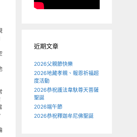
視
由
近期文章
空
2026父親節快樂
他
2026地藏孝親、報恩祈福超
度活動
2026恭祝護法韋馱尊天菩薩
常
聖誕
！
2026端午節
電
，
2026恭祝釋迦牟尼佛聖誕
輪