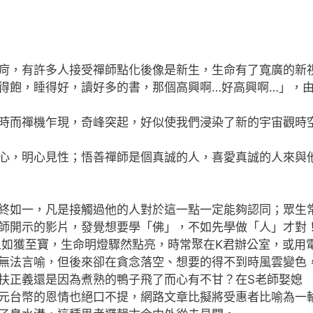
疴，有許多人接受禪師點化後像是新生，生命有了寬廣的新
得飽，睡得好，讀好多的書，那個高興啊…好高興啊…」，
時而禪機乍現，奇峰突起，好似使我們浸染了新的宇宙觀時
心，明心見性；悟善禪師是個真誠的人，喜愛真誠的人來與
終如一，凡是接觸過他的人對於這一點一定能夠認同；眾生
師開示的影片，發覺想要學「佛」，不如先學做「人」才對
人如獲至寶，生命明燈驟然點亮，時常聚在K君辦公室，或用
無法言喻，但後來卻在貪念落空、想要的得不到時風雲變色
扶正義還是因為煮熟的鴨子飛了而心有不甘？在S老師娶媳
元台幣的恩情也絕口不提，網路文章比擬將受惠者比喻為一