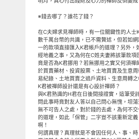
明月，真心付出錢財及心力的禪師反倒變成
※錢去哪了？誰花了錢？
在C夫婦求見禪師時，有一位關鍵性的人士K
數千萬台幣的共識，已不需贅述，但若如網
一的款項直接匯入K君帳戶的道理？另外，
經地義之事，又為何在C姓夫妻將該筆款項
竟是否為K君挪用？若無挪用之實又何須禪
於買賣藥材、投資股票、土地買賣及生意周
易紀錄、土地買賣之過戶資料、生意周轉之
K君被禪師設計還是有心設計禪師？
與K君熟識的H君在日後間接證實，這筆受
問此事時竟對友人答以自己問心無愧，坦蕩
無不可告人之處，對於錢的去處，為何不交
的道理，如此「保管」二字豈不該重新定義
啊！
何謂真理？真理就是不會因任何人、事、時