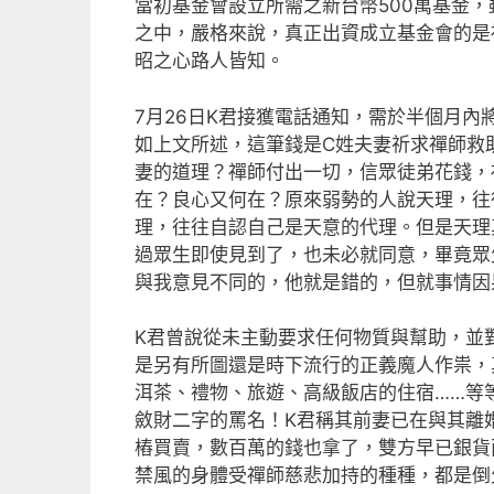
當初基金會設立所需之新台幣500萬基金
之中，嚴格來說，真正出資成立基金會的是
昭之心路人皆知。
7月26日K君接獲電話通知，需於半個月內
如上文所述，這筆錢是C姓夫妻祈求禪師救
妻的道理？禪師付出一切，信眾徒弟花錢，
在？良心又何在？原來弱勢的人說天理，往
理，往往自認自己是天意的代理。但是天理
過眾生即使見到了，也未必就同意，畢竟眾
與我意見不同的，他就是錯的，但就事情因
K君曾說從未主動要求任何物質與幫助，並
是另有所圖還是時下流行的正義魔人作祟，
洱茶、禮物、旅遊、高級飯店的住宿……等
斂財二字的罵名！K君稱其前妻已在與其離
樁買賣，數百萬的錢也拿了，雙方早已銀貨
禁風的身體受禪師慈悲加持的種種，都是倒