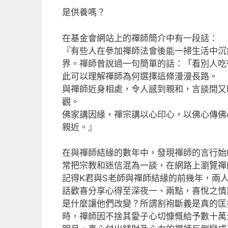
a
m
n
享
是供養嗎？
c
ai
e
e
l
在基金會網站上的禪師簡介中有一段話：
b
『有些人在參加禪師法會後能一掃生活中沉
界。禪師曾說過一句簡單的話：「看別人吃
o
此可以理解禪師為何選擇這條漫漫長路。
o
與禪師近身相處，令人感到親和，言談間又
k
觀。
佛家講因緣，禪宗講以心印心，以佛心傳佛
親近。』
在與禪師結緣的數年中，發現禪師的言行始
常把宗教和迷信混為一談，在網路上瀏覽禪
記得K君與S老師與禪師結緣的前幾年，兩
話歡喜分享心得至深夜一、兩點，喜悅之情
是什麼讓他們改變？所謂割袍斷義是真的匡
時，禪師因不捨其愛子心切慷慨給予數十萬