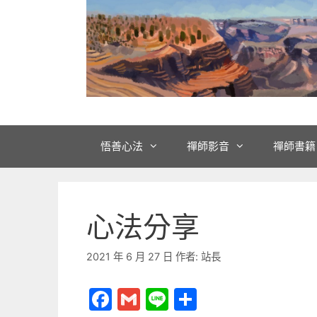
悟善心法
禪師影音
禪師書籍
心法分享
2021 年 6 月 27 日
作者:
站長
F
G
Li
分