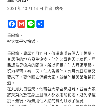
2021 年 10 月 14 日
作者:
站長
F
G
Li
分
a
m
n
享
重陽節，
c
ai
e
祝大家平安快樂。
e
l
b
重陽節，農曆九月九日，傳說東漢有個人叫桓景，
其居住的地方發生瘟疫，他的父母也因此病死，居
o
民認為是瘟魔的關係，所以桓景向仙人拜師學藝，
o
努力學習。有一天，仙人告訴他，九月九日瘟疫又
k
要來了，要他回去保護大家，並給他茱萸葉及菊花
酒。
在九月九日當天，他帶著大家登高避難，並要大家
將茱萸葉放在身上且每人都飲用菊花酒，避免染瘟
疫。最後，桓景用仙人給的寶劍打敗了瘟魔。