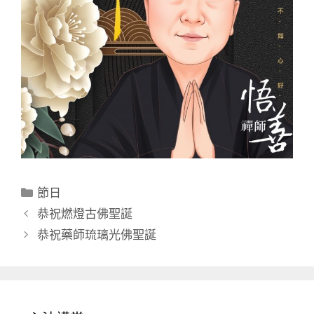
分
節日
類
恭祝燃燈古佛聖誕
恭祝藥師琉璃光佛聖誕