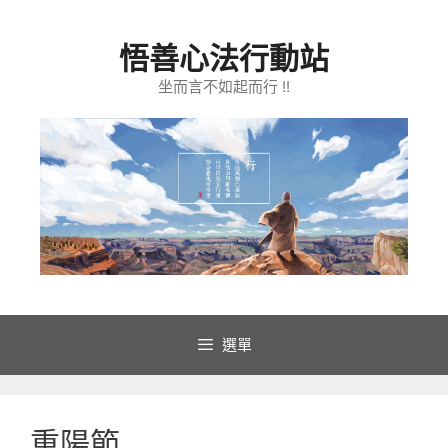
跳
至
悟善心法行動站
主
要
坐而言不如起而行 !!
內
容
選單
重陽節