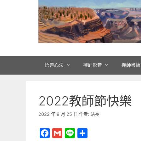
悟善心法
禪師影音
禪師書籍
2022教師節快樂
2022 年 9 月 25 日
作者:
站長
F
G
Li
分