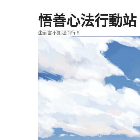
跳
至
悟善心法行動站
主
要
坐而言不如起而行 !!
內
容