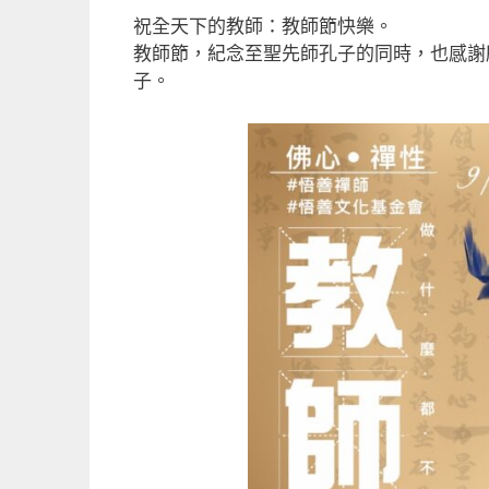
a
m
n
享
祝全天下的教師：教師節快樂。
c
ai
e
教師節，紀念至聖先師孔子的同時，也感謝
e
l
子。
b
o
o
k