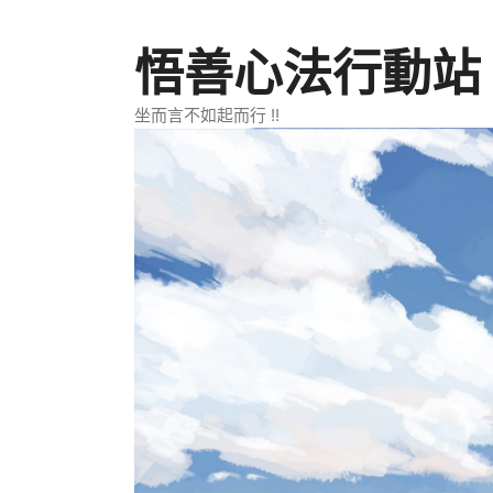
跳
至
悟善心法行動站
主
要
坐而言不如起而行 !!
內
容