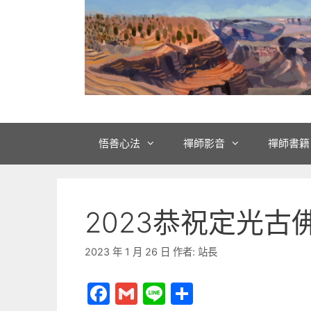
悟善心法
禪師影音
禪師書籍
2023恭祝定光古
2023 年 1 月 26 日
作者:
站長
F
G
Li
分