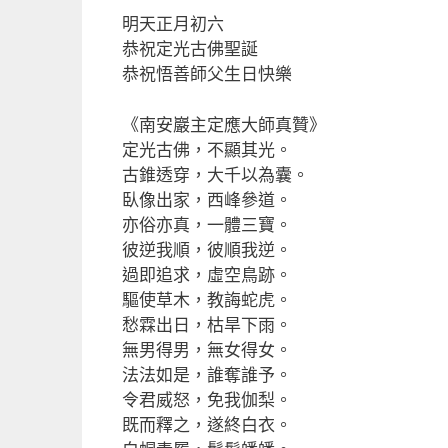
a
m
n
享
明天正月初六
c
ai
e
恭祝定光古佛聖誕
e
l
恭祝悟善師父生日快樂
b
《南安巖主定應大師真贊》
o
定光古佛，不顯其光。
o
古錐透穿，大千以為囊。
k
臥像出家，西峰參道。
亦俗亦真，一體三寶。
彼逆我順，彼順我逆。
過即追求，虛空鳥跡。
驅使草木，教誨蛇虎。
愁霖出日，枯旱下雨。
無男得男，無女得女。
法法如是，誰奪誰予。
令君威怒，免我伽梨。
既而釋之，遂終白衣。