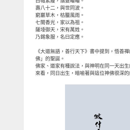
白帽素履，鬚髮皤皤。
壽八十二，與世同波。
窮巖草木，枯臘風雨。
七閩香光，家以為祖。
薩埵御天，宋有萬姓。
乃錫象服，名曰定應。
《大道無語，善行天下》書中提到，悟善禪
佛」的聖誕。
佛家、道家有種說法，與神明在同一天出生
來看，同日出生，暗喻著與這位神佛很深的