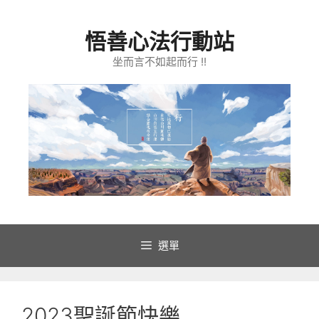
跳
至
悟善心法行動站
主
要
坐而言不如起而行 !!
內
容
選單
2023聖誕節快樂