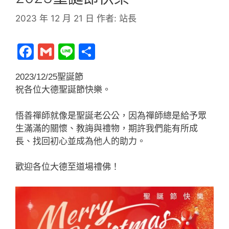
2023 年 12 月 21 日
作者:
站長
F
G
Li
分
a
m
n
享
2023/12/25聖誕節
c
ai
e
祝各位大德聖誕節快樂。
e
l
b
悟善禪師就像是聖誕老公公，因為禪師總是給予眾
o
生滿滿的關懷、教誨與禮物，期許我們能有所成
長、找回初心並成為他人的助力。
o
k
歡迎各位大德至道場禮佛！