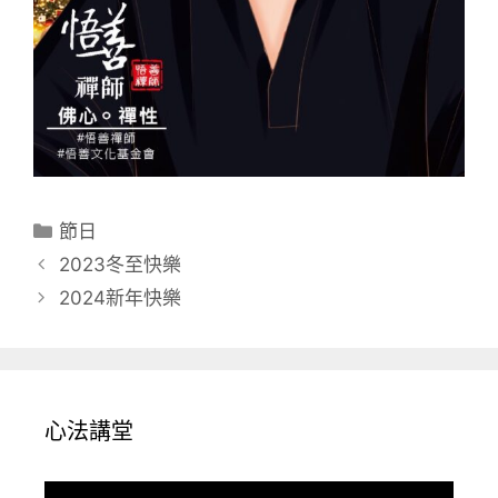
分
節日
類
2023冬至快樂
2024新年快樂
心法講堂