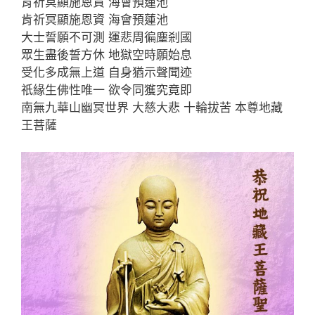
肯祈冥顯施恩資 海會預蓮池
肯祈冥顯施恩資 海會預蓮池
大士誓願不可測 運悲周徧塵剎國
眾生盡後誓方休 地獄空時願始息
受化多成無上道 自身猶示聲聞迹
祇緣生佛性唯一 欲令同獲究竟即
南無九華山幽冥世界 大慈大悲 十輪拔苦 本尊地藏
王菩薩