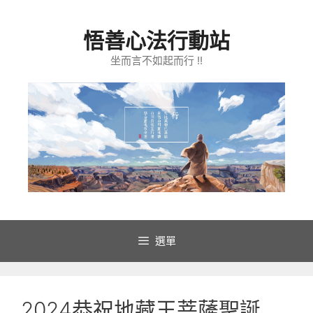
跳
至
悟善心法行動站
主
要
坐而言不如起而行 !!
內
容
選單
2024恭祝地藏王菩薩聖誕