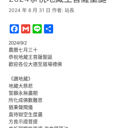
2024 年 8 月 31 日
作者:
站長
F
G
Li
分
a
m
n
享
2024/9/2
c
ai
e
農曆七月三十
e
l
恭祝地藏王菩薩聖誕
b
歡迎各位大德至道場禮佛
o
《讚地藏》
o
地藏大慈悲
k
誓願永無盡期
所化成佛數難思
猶秉聲聞儀
直待獄空生度盡
方肯示證菩提