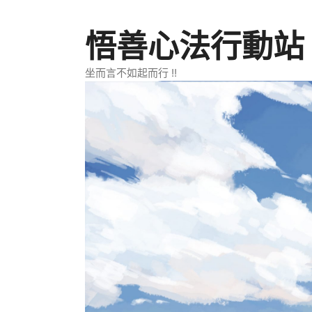
跳
至
悟善心法行動站
主
要
坐而言不如起而行 !!
內
容