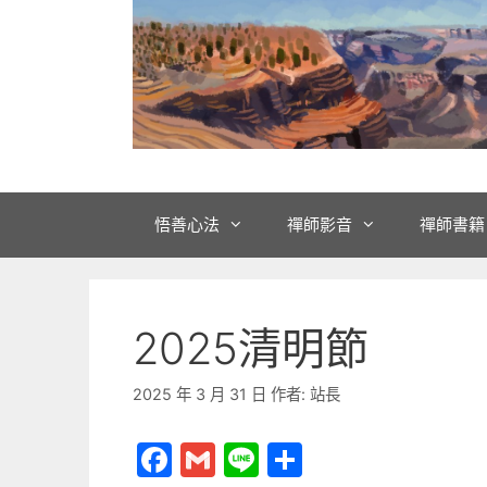
悟善心法
禪師影音
禪師書籍
2025清明節
2025 年 3 月 31 日
作者:
站長
F
G
Li
分