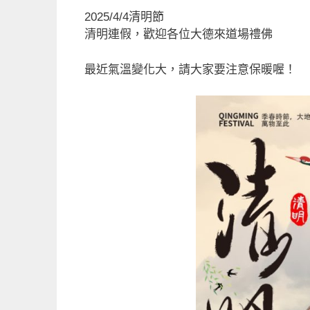
a
m
n
享
2025/4/4清明節
c
ai
e
清明連假，歡迎各位大德來道場禮佛
e
l
b
最近氣溫變化大，請大家要注意保暖喔！
o
o
k