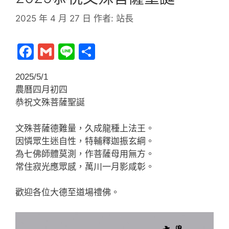
2025 年 4 月 27 日
作者:
站長
F
G
Li
分
a
m
n
享
2025/5/1
c
ai
e
農曆四月初四
e
l
恭祝文殊菩薩聖誕
b
o
文殊菩薩德難量，久成龍種上法王。
因憐眾生迷自性，特輔釋迦振玄綱。
o
為七佛師體莫測，作菩薩母用無方。
k
常住寂光應眾感，萬川一月影咸彰。
歡迎各位大德至道場禮佛。