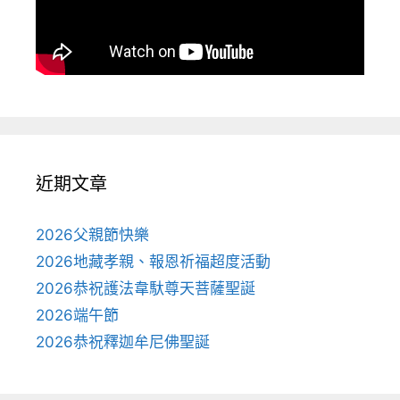
近期文章
2026父親節快樂
2026地藏孝親、報恩祈福超度活動
2026恭祝護法韋馱尊天菩薩聖誕
2026端午節
2026恭祝釋迦牟尼佛聖誕