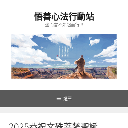
跳
至
悟善心法行動站
主
要
坐而言不如起而行 !!
內
容
選單
2025恭祝文殊菩薩聖誕