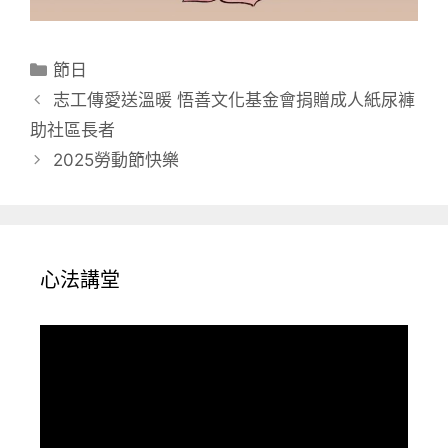
分
節日
類
志工傳愛送溫暖 悟善文化基金會捐贈成人紙尿褲
助社區長者
2025勞動節快樂
心法講堂