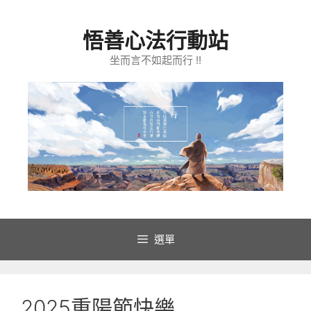
跳
至
悟善心法行動站
主
要
坐而言不如起而行 !!
內
容
選單
2025重陽節快樂