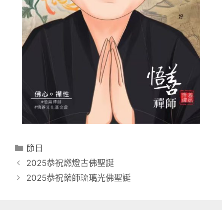
分
節日
類
2025恭祝燃燈古佛聖誕
2025恭祝藥師琉璃光佛聖誕