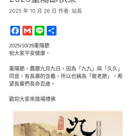
2025 年 10 月 26 日
作者:
站長
F
G
Li
分
a
m
n
享
2025/10/29重陽節
c
ai
e
祝大家平安健康。
e
l
b
重陽節，農曆九月九日，因為「九九」與「久久」
o
同音，有長壽的含義，所以也稱為「敬老節」，希
望長輩們長命百歲。
o
k
歡迎大家來道場禮佛