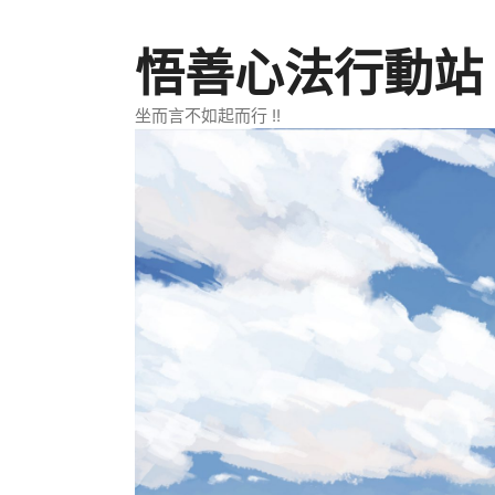
跳
至
悟善心法行動站
主
要
坐而言不如起而行 !!
內
容