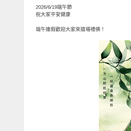
a
m
n
享
2026/6/19端午節
c
ai
e
祝大家平安健康
e
l
b
端午連假歡迎大家來道場禮佛！
o
o
k