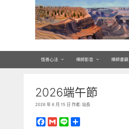
悟善心法
禪師影音
禪師書籍
2026端午節
2026 年 6 月 15 日
作者:
站長
F
G
Li
分