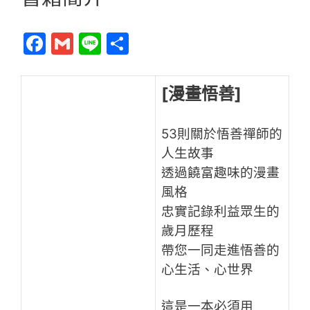
F
G
Li
分
a
m
n
享
c
ai
e
[漫畫悟善]
e
l
b
53則關於悟善禪師的
o
人生故事
o
透過饒富趣味的漫畫
風格
k
忠實記錄利益眾生的
歲月歷程
帶您一同走進悟善的
心生活、心世界
這是一本必須用