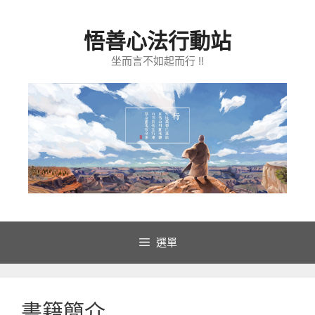
跳
至
悟善心法行動站
主
要
坐而言不如起而行 !!
內
容
選單
書籍簡介