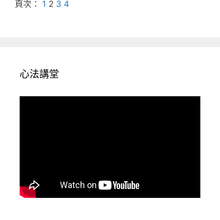
頁次：
1
2
3
4
心法講堂