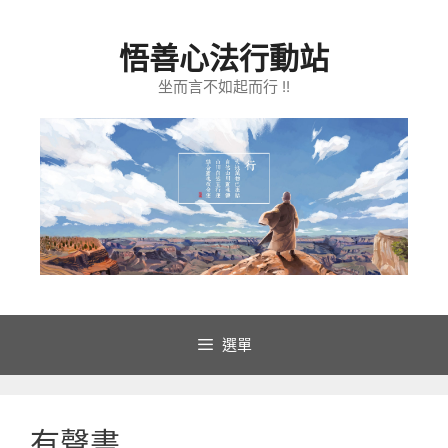
跳
至
悟善心法行動站
主
要
坐而言不如起而行 !!
內
容
選單
有聲書