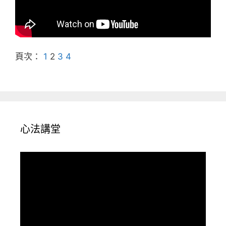
頁次：
1
2
3
4
心法講堂