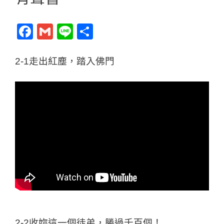
F
G
Li
分
a
m
n
享
c
ai
e
2-1走出紅塵，踏入佛門
e
l
b
o
o
k
2-2收妳這一個徒弟，勝過千百個！