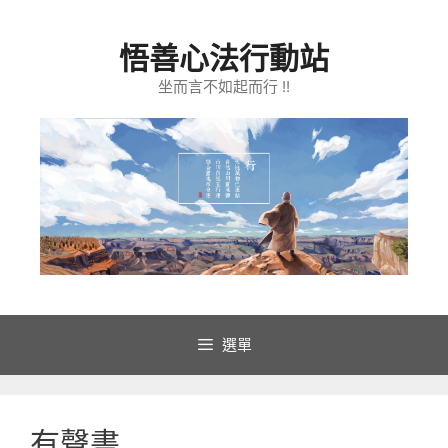
跳
至
悟善心法行動站
主
要
坐而言不如起而行 !!
內
容
選單
有聲書