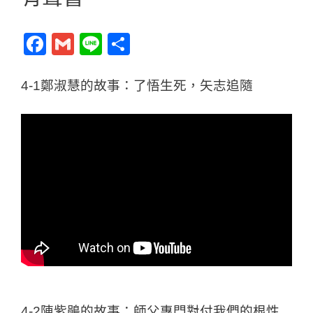
F
G
Li
分
a
m
n
享
c
ai
e
4-1鄭淑慧的故事：了悟生死，矢志追隨
e
l
b
o
o
k
4-2陳紫鵑的故事：師父專門對付我們的根性