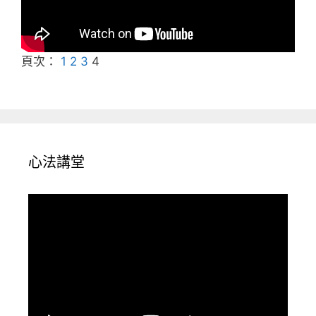
頁次：
1
2
3
4
心法講堂