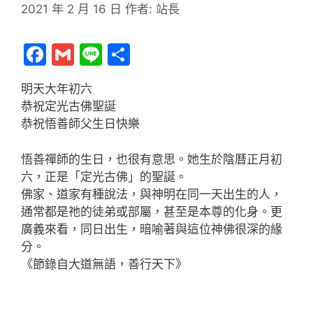
2021 年 2 月 16 日
作者:
站長
F
G
Li
分
a
m
n
享
明天大年初六
c
ai
e
恭祝定光古佛聖誕
e
l
恭祝悟善師父生日快樂
b
悟善禪師的生日，也很有意思。她生於陰曆正月初
o
六，正是「定光古佛」的聖誕。
o
佛家、道家有種說法，與神明在同一天出生的人，
k
通常都是祂的徒弟或部屬，甚至是本尊的化身。更
廣義來看，同日出生，暗喻著與這位神佛很深的緣
分。
《節錄自大道無語，善行天下》