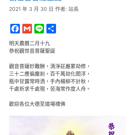
2021 年 3 月 30 日
作者:
站長
F
G
Li
分
a
m
n
享
明天農曆二月十九
c
ai
e
恭祝觀世音菩薩聖誕
e
l
b
觀音菩薩妙難酬，清淨莊嚴累劫修，
三十二應徧塵剎，百千萬劫化閻浮，
o
瓶中甘露常時洒，手內楊柳不計秋，
o
千處祈求千處現，苦海常作度人舟。
k
歡迎各位大德至道場禮佛