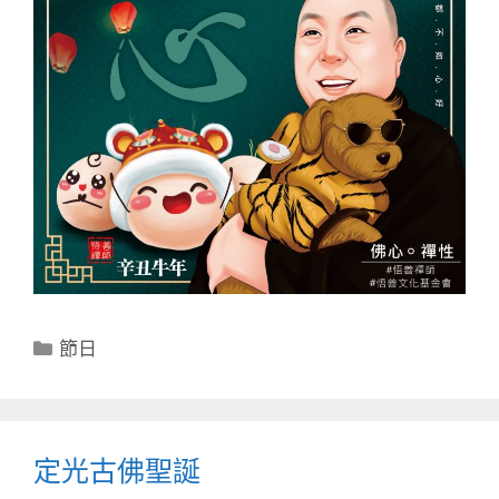
分
節日
類
定光古佛聖誕