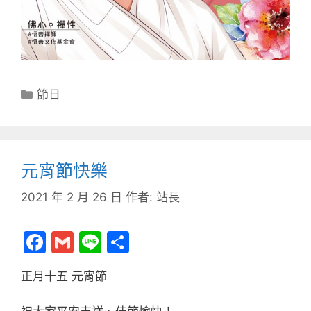
分
節日
類
元宵節快樂
2021 年 2 月 26 日
作者:
站長
F
G
Li
分
a
m
n
享
正月十五 元宵節
c
ai
e
e
l