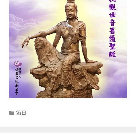
分
節日
類