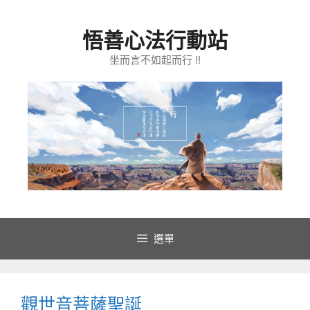
跳
至
悟善心法行動站
主
要
坐而言不如起而行 !!
內
容
選單
觀世音菩薩聖誕