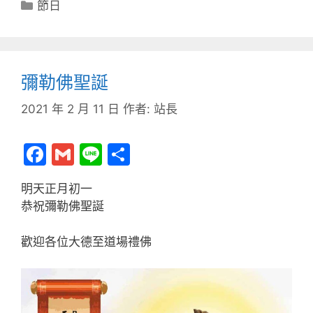
分
節日
類
彌勒佛聖誕
2021 年 2 月 11 日
作者:
站長
F
G
Li
分
a
m
n
享
明天正月初一
c
ai
e
恭祝彌勒佛聖誕
e
l
b
歡迎各位大德至道場禮佛
o
o
k