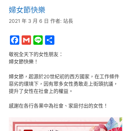
婦女節快樂
2021 年 3 月 6 日
作者:
站長
F
G
Li
分
a
m
n
享
敬祝全天下的女性朋友：
c
ai
e
婦女節快樂！
e
l
b
婦女節，起源於20世紀初的西方國家，在工作條件
惡劣的環境下，因有眾多女性勇敢走上街頭抗議，
o
提升了女性在社會上的權益。
o
k
感謝在各行各業中為社會、家庭付出的女性！