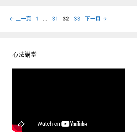
頁
頁
頁
頁
←
上一頁
1
...
31
32
33
下一頁
→
面
面
面
面
心法講堂