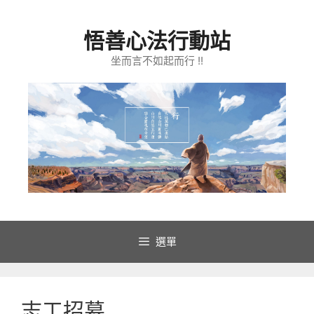
跳
至
悟善心法行動站
主
要
坐而言不如起而行 !!
內
容
選單
志工招募