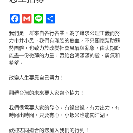
F
G
Li
分
a
m
n
享
我們是一群來自各行各業，為了追求公理正義而努
c
ai
e
力市井小民。
我們有滿腔的熱血，不只關懷幫助弱
e
l
勢團體，
也致力於改變社會風氣與亂象，由衷期盼
b
能盡一份微薄的力量，
帶給台灣滿滿的愛、勇氣和
希望。
o
o
改變人生要靠自己努力！
k
翻轉台灣的未來要大家齊心協力！
我們很需要大家的發心，有錢出錢，有力出力，有
時間出時間，
只要有心，小蝦米也能闖江湖。
歡迎志同道合的您加入我們的行列！