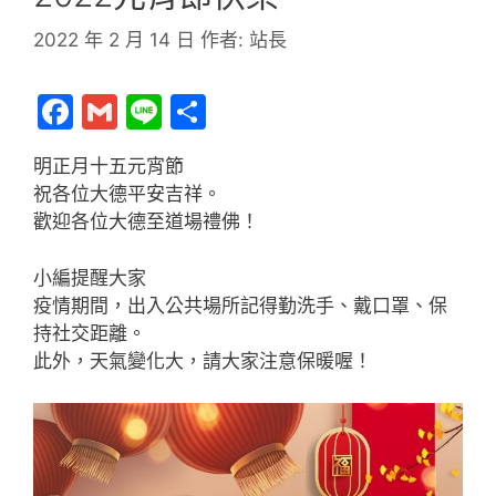
2022 年 2 月 14 日
作者:
站長
F
G
Li
分
a
m
n
享
明正月十五元宵節
c
ai
e
祝各位大德平安吉祥。
e
l
歡迎各位大德至道場禮佛！
b
小編提醒大家
o
疫情期間，出入公共場所記得勤洗手、戴口罩、保
o
持社交距離。
k
此外，天氣變化大，請大家注意保暖喔！