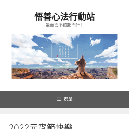
跳
至
悟善心法行動站
主
要
坐而言不如起而行 !!
內
容
選單
2022元宵節快樂