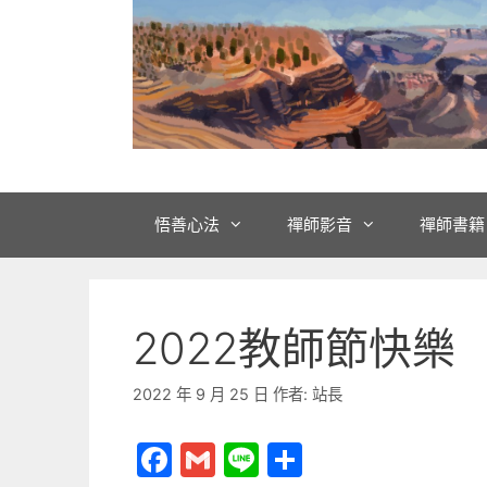
悟善心法
禪師影音
禪師書籍
2022教師節快樂
2022 年 9 月 25 日
作者:
站長
F
G
Li
分