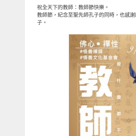
a
m
n
享
祝全天下的教師：教師節快樂。
c
ai
e
教師節，紀念至聖先師孔子的同時，也感謝
e
l
子。
b
o
o
k