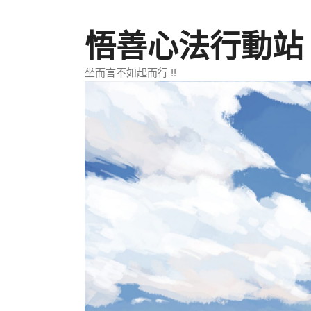
跳
至
悟善心法行動站
主
要
坐而言不如起而行 !!
內
容