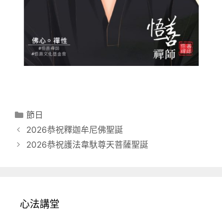
分
節日
類
2026恭祝釋迦牟尼佛聖誕
2026恭祝護法韋馱尊天菩薩聖誕
心法講堂