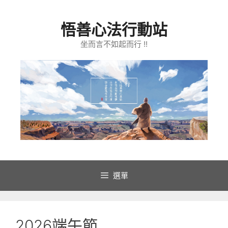
跳
至
悟善心法行動站
主
要
坐而言不如起而行 !!
內
容
選單
2026端午節