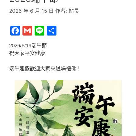
2026 年 6 月 15 日
作者:
站長
F
G
Li
分
a
m
n
享
2026/6/19端午節
c
ai
e
祝大家平安健康
e
l
b
端午連假歡迎大家來道場禮佛！
o
o
k