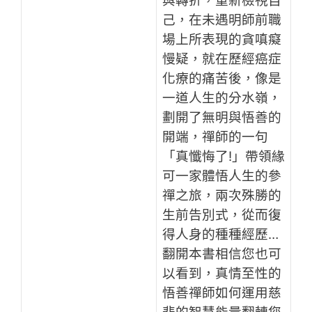
與轉折，重新檢視自
己，在未遇明師前職
場上所表現的貪嗔癡
慢疑，就在歷經癌症
化療的痛苦後，像是
一道人生的分水嶺，
劃開了無明與悟善的
開端，禪師的一句
「真懺悔了!」帶領緣
可一家體悟人生的參
禪之旅，兩次殊勝的
生前告別式，從而復
得人身的種種經歷…
翻開本書相信您也可
以看到，真情至性的
悟善禪師如何運用慈