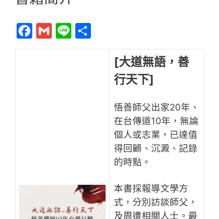
F
G
Li
分
a
m
n
享
c
ai
e
[大道無語，善
e
l
行天下]
b
o
悟善師父出家20年、
o
在台傳道10年，無論
個人或志業，已達值
k
得回顧、沉澱、記錄
的時點。
本書採報導文學方
式，分別訪談師父，
及周遭相關人士。最