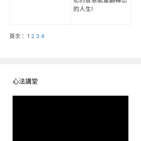
悲的智慧能量翻轉您
的人生!
頁次：
1
2
3
4
心法講堂