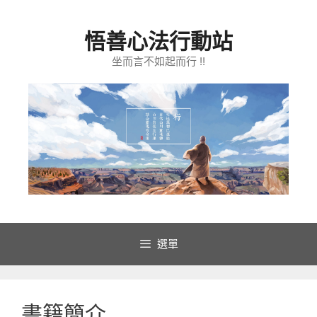
跳
至
悟善心法行動站
主
要
坐而言不如起而行 !!
內
容
選單
書籍簡介