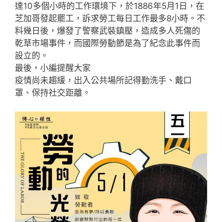
b
達10多個小時的工作環境下，於1886年5月1日，在
芝加哥發起罷工，訴求勞工每日工作最多8小時。不
o
料幾日後，爆發了警察武裝鎮壓，造成多人死傷的
o
乾草市場事件，而國際勞動節是為了紀念此事件而
k
設立的。
最後，小編提醒大家
疫情尚未趨緩，出入公共場所記得勤洗手、戴口
罩、保持社交距離。