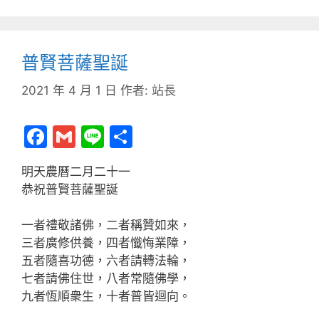
普賢菩薩聖誕
2021 年 4 月 1 日
作者:
站長
F
G
Li
分
a
m
n
享
明天農曆二月二十一
c
ai
e
恭祝普賢菩薩聖誕
e
l
b
一者禮敬諸佛，二者稱贊如來，
三者廣修供養，四者懺悔業障，
o
五者隨喜功德，六者請轉法輪，
o
七者請佛住世，八者常隨佛學，
k
九者恆順衆生，十者普皆迴向。