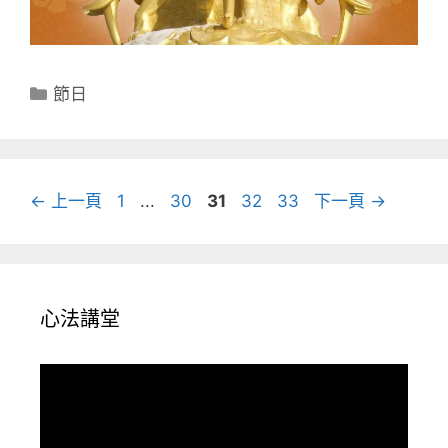
分
節日
類
頁
頁
頁
頁
頁
←
上一頁
1
...
30
31
32
33
下一頁
→
面
面
面
面
面
心法講堂