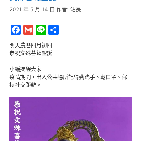
2021 年 5 月 14 日
作者:
站長
F
G
Li
分
a
m
n
享
明天農曆四月初四
c
ai
e
恭祝文殊菩薩聖誕
e
l
b
小編提醒大家
疫情期間，出入公共場所記得勤洗手、戴口罩、保
o
持社交距離。
o
k