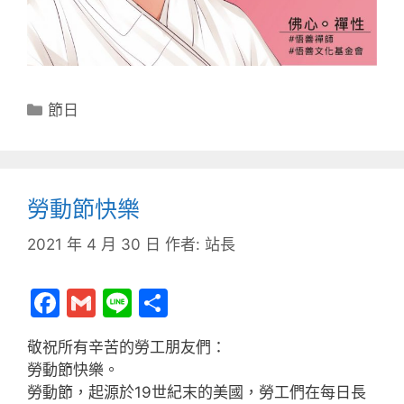
分
節日
類
勞動節快樂
2021 年 4 月 30 日
作者:
站長
F
G
Li
分
a
m
n
享
敬祝所有辛苦的勞工朋友們：
c
ai
e
勞動節快樂。
e
l
勞動節，起源於19世紀末的美國，勞工們在每日長