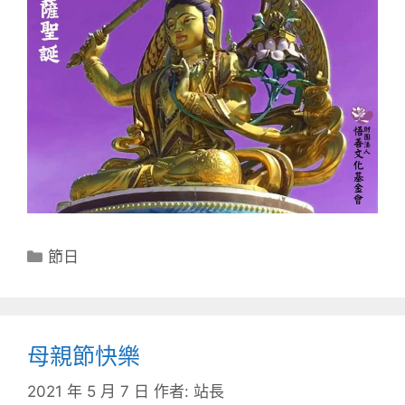
分
節日
類
母親節快樂
2021 年 5 月 7 日
作者:
站長