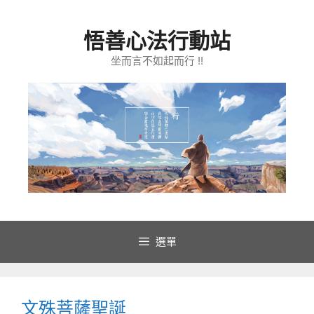
跳
至
悟善心法行動站
主
要
坐而言不如起而行 !!
內
容
選單
文殊菩薩聖誕