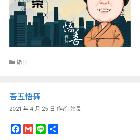
分
節日
類
吾五悟舞
2021 年 4 月 25 日
作者:
站長
F
G
Li
分
a
m
n
享