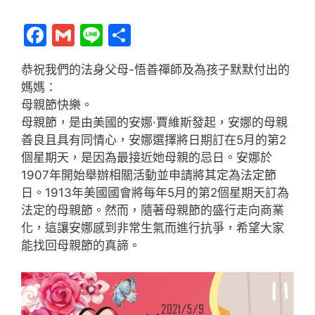
F
G
Li
分
a
m
n
享
恭祝我們的法身父母-悟善禪師及為孩子默默付出的
c
ai
e
媽媽：
e
l
母親節快樂。
b
母親節，是由美國的安娜·賈維斯發起，安娜的母親
善良且具有同情心，安娜選擇將日期訂在5月的第2
o
個星期天，是因為最接近她母親的忌日。安娜於
o
1907年開始舉辦相關活動並申請將其定為法定節
k
日。1913年美國國會將每年5月的第2個星期天訂為
法定的母親節。然而，隨著母親節的盛行走向商業
化，這讓安娜感到非常生氣而進行抗爭，希望大家
能找回母親節的真諦。