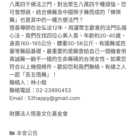
八萬四千佛法之門，對治眾生八萬四千種煩惱。您
c
ai
e
可曾想過，結合佛舞及中國筷子舞而成的「佛筷
e
l
舞」也是其中的一種方便法門？
b
悟善禪師在台弘法12年，用讓眾生歡喜的法門弘揚
心法，我們在找四位心美人善、年齡約20-40歲、
o
身高160-165公分、體重50-56公斤、有國舞或芭
o
蕾等舞蹈基礎，最重要的是願意給自己一個機會用
k
真誠舞一齣不一樣的生命舞碼的台灣女性。如果您
符合以上幾個條件，歡迎您和我們聯絡，有緣之人
一起「吾五悟舞」！
聯絡人：林小姐
聯絡電話：02-23890453
Email : 53happy@gmail.com
財團法人悟善文化基金會
分
本會公告
類